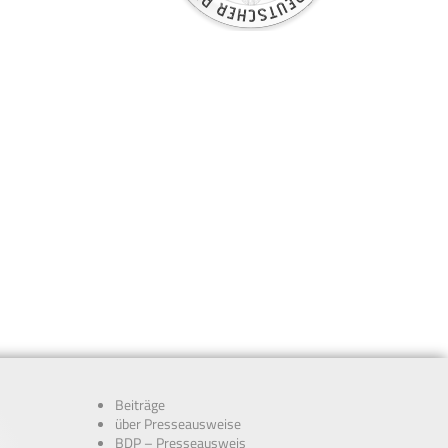
Beiträge
über Presseausweise
BDP – Presseausweis