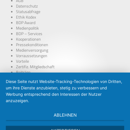
AGB
Datenschutz
Statusabfrage
Ethik Kodex
BDP Award
Medienpolitik
BDP – Services
Kooperationen
Pressekonditionen
Medienversorgung
Vorraussetzungen
Vorteile
Zertifiz. Mitgliedschaft
Beiträge
über Presseausweise
Diese Seite nutzt Website-Tracking-Technologien von Dritten,
BDP – Presseausweis
um ihre Dienste anzubieten, stetig zu verbessern und
Presse-PKW Schild
Zertifizierung
Werbung entsprechend den Interessen der Nutzer
anzuzeigen.
ABLEHNEN