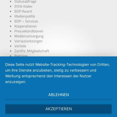
Statusabfrage
Ethik Kodex
BDP Award
Medienpolitik
BDP – Services
Kooperationen
Pressekonditionen
Medienversorgung
Vorraussetzungen
Vorteile
Zertifiz. Mitgliedschaft
Beiträge
über Presseausweise
Diese Seite nutzt Website-Tracking-Technologien von Dritten,
BDP – Presseausweis
um ihre Dienste anzubieten, stetig zu verbessern und
Presse-PKW Schild
Zertifizierung
Werbung entsprechend den Interessen der Nutzer
anzuzeigen.
ABLEHNEN
AKZEPTIEREN