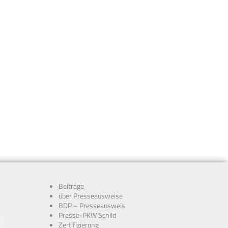
Beiträge
über Presseausweise
BDP – Presseausweis
Presse-PKW Schild
Zertifizierung