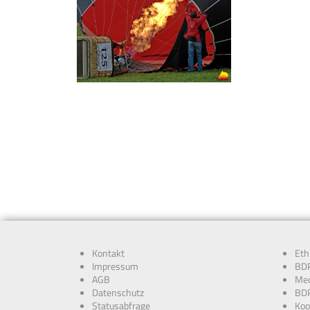
Kontakt
Eth
Impressum
BDP
AGB
Med
Datenschutz
BDP
Statusabfrage
Koo