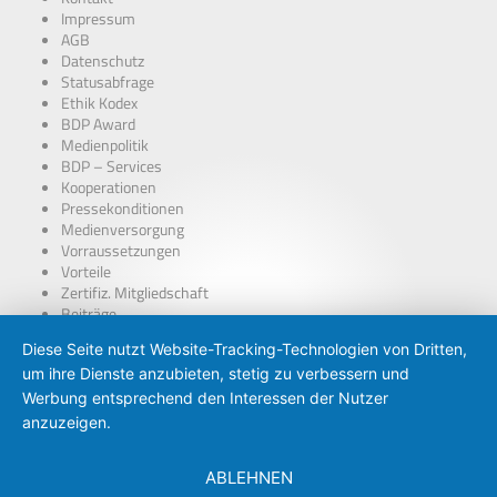
Impressum
AGB
Datenschutz
Statusabfrage
Ethik Kodex
BDP Award
Medienpolitik
BDP – Services
Kooperationen
Pressekonditionen
Medienversorgung
Vorraussetzungen
Vorteile
Zertifiz. Mitgliedschaft
Beiträge
über Presseausweise
Diese Seite nutzt Website-Tracking-Technologien von Dritten,
BDP – Presseausweis
um ihre Dienste anzubieten, stetig zu verbessern und
Presse-PKW Schild
Zertifizierung
Werbung entsprechend den Interessen der Nutzer
anzuzeigen.
ABLEHNEN