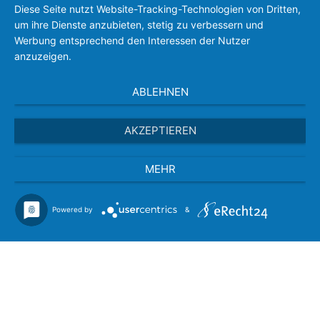
Diese Seite nutzt Website-Tracking-Technologien von Dritten,
BDP – Presseausweis
um ihre Dienste anzubieten, stetig zu verbessern und
Presse-PKW Schild
Zertifizierung
Werbung entsprechend den Interessen der Nutzer
anzuzeigen.
ABLEHNEN
AKZEPTIEREN
MEHR
Powered by
&