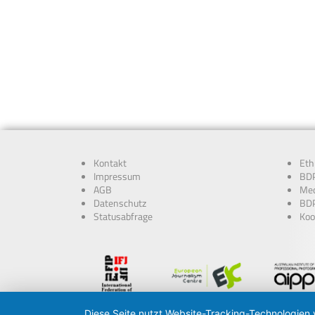
Kontakt
Eth
Impressum
BDP
AGB
Med
Datenschutz
BDP
Statusabfrage
Koo
Diese Seite nutzt Website-Tracking-Technologien 