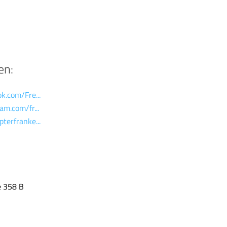
en:
k.com/Fre...
am.com/fr...
terfranke...
e 358 B