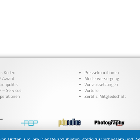
ik Kodex
Pressekonditionen
 Award
Medienversorgung
ienpolitik
Vorraussetzungen
 – Services
Vorteile
perationen
Zertifiz. Mitgliedschaft
von Dritten, um ihre Dienste anzubieten, stetig zu verbessern und