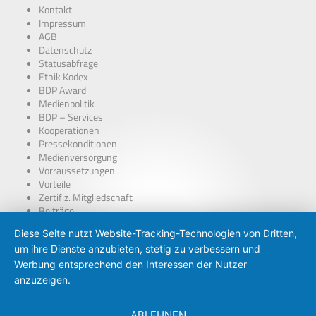
Kontakt
Impressum
AGB
Datenschutz
Statusabfrage
Ethik Kodex
BDP Award
Medienpolitik
BDP – Services
Kooperationen
Pressekonditionen
Medienversorgung
Vorraussetzungen
Vorteile
Zertifiz. Mitgliedschaft
Beiträge
über Presseausweise
Diese Seite nutzt Website-Tracking-Technologien von Dritten,
BDP – Presseausweis
um ihre Dienste anzubieten, stetig zu verbessern und
Presse-PKW Schild
Zertifizierung
Werbung entsprechend den Interessen der Nutzer
anzuzeigen.
ABLEHNEN