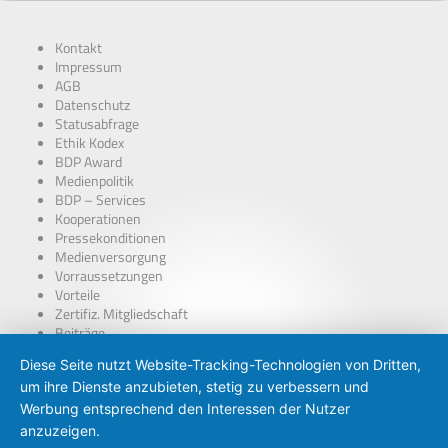
Kontakt
Impressum
AGB
Datenschutz
Statusabfrage
Ethik Kodex
BDP Award
Medienpolitik
BDP – Services
Kooperationen
Pressekonditionen
Medienversorgung
Vorraussetzungen
Vorteile
Zertifiz. Mitgliedschaft
Beiträge
über Presseausweise
Diese Seite nutzt Website-Tracking-Technologien von Dritten,
BDP – Presseausweis
um ihre Dienste anzubieten, stetig zu verbessern und
Presse-PKW Schild
Zertifizierung
Werbung entsprechend den Interessen der Nutzer
anzuzeigen.