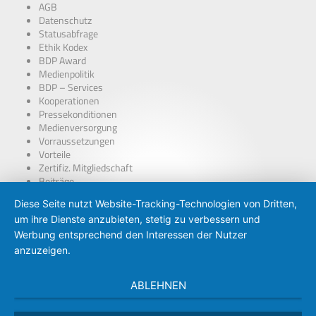
AGB
Datenschutz
Statusabfrage
Ethik Kodex
BDP Award
Medienpolitik
BDP – Services
Kooperationen
Pressekonditionen
Medienversorgung
Vorraussetzungen
Vorteile
Zertifiz. Mitgliedschaft
Beiträge
über Presseausweise
Diese Seite nutzt Website-Tracking-Technologien von Dritten,
BDP – Presseausweis
um ihre Dienste anzubieten, stetig zu verbessern und
Presse-PKW Schild
Zertifizierung
Werbung entsprechend den Interessen der Nutzer
anzuzeigen.
ABLEHNEN