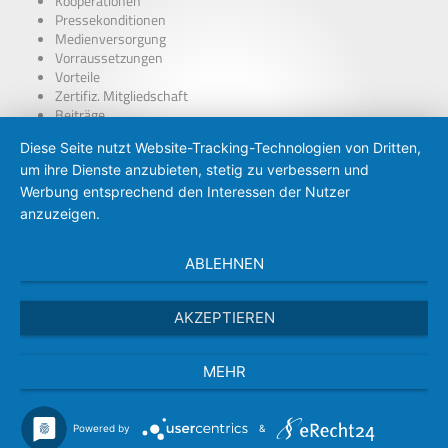
Kooperationen
Pressekonditionen
Medienversorgung
Vorraussetzungen
Vorteile
Zertifiz. Mitgliedschaft
Beiträge
über Presseausweise
Diese Seite nutzt Website-Tracking-Technologien von Dritten,
BDP – Presseausweis
um ihre Dienste anzubieten, stetig zu verbessern und
Presse-PKW Schild
Zertifizierung
Werbung entsprechend den Interessen der Nutzer
anzuzeigen.
ABLEHNEN
AKZEPTIEREN
MEHR
Powered by
&