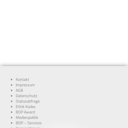
Kontakt
Impressum
AGB
Datenschutz
Statusabfrage
Ethik Kodex
BDP Award
Medienpolitik
BDP – Services