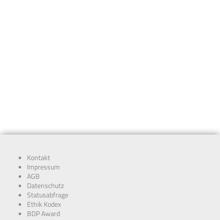
Kontakt
Impressum
AGB
Datenschutz
Statusabfrage
Ethik Kodex
BDP Award