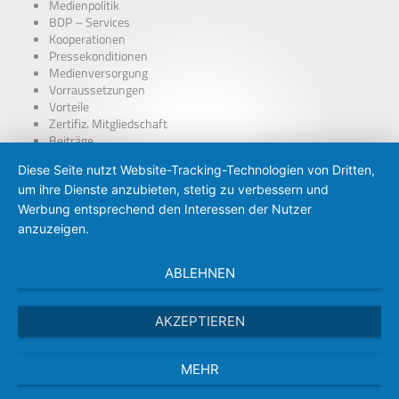
Medienpolitik
BDP – Services
Kooperationen
Pressekonditionen
Medienversorgung
Vorraussetzungen
Vorteile
Zertifiz. Mitgliedschaft
Beiträge
über Presseausweise
Diese Seite nutzt Website-Tracking-Technologien von Dritten,
BDP – Presseausweis
um ihre Dienste anzubieten, stetig zu verbessern und
Presse-PKW Schild
Zertifizierung
Werbung entsprechend den Interessen der Nutzer
anzuzeigen.
ABLEHNEN
AKZEPTIEREN
MEHR