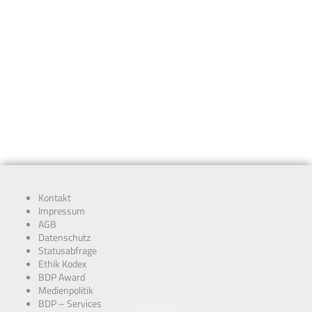
Kontakt
Impressum
AGB
Datenschutz
Statusabfrage
Ethik Kodex
BDP Award
Medienpolitik
BDP – Services