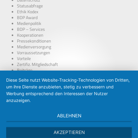
Datenschutz
Statusabfrage
Ethik Kodex
BDP Award
Medienpolitik
BDP – Services
Kooperationen
Pressekonditionen
Medienversorgung
Vorraussetzungen
Vorteile
Zertifiz. Mitgliedschaft
Beiträge
über Presseausweise
Diese Seite nutzt Website-Tracking-Technologien von Dritten,
BDP – Presseausweis
um ihre Dienste anzubieten, stetig zu verbessern und
Presse-PKW Schild
Zertifizierung
Werbung entsprechend den Interessen der Nutzer
anzuzeigen.
ABLEHNEN
AKZEPTIEREN